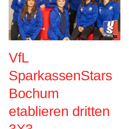
VfL
SparkassenStars
Bochum
etablieren dritten