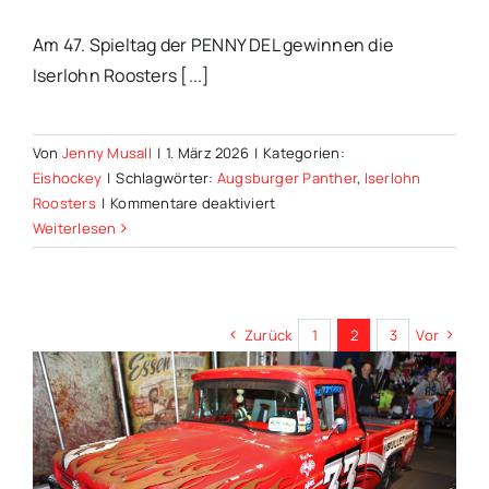
Am 47. Spieltag der PENNY DEL gewinnen die
Iserlohn Roosters [...]
Von
Jenny Musall
|
1. März 2026
|
Kategorien:
Eishockey
|
Schlagwörter:
Augsburger Panther
,
Iserlohn
für
Roosters
|
Kommentare deaktiviert
Iserlohn
Weiterlesen
Roosters
besiegen
mit
Augsburg
Zurück
1
2
3
Vor
4:2