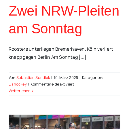
Zwei NRW-Pleiten
am Sonntag
Roosters unterliegen Bremerhaven, Köln verliert
knapp gegen Berlin Am Sonntag [...]
Von
Sebastian Sendlak
|
10. März 2026
|
Kategorien:
für
Eishockey
|
Kommentare deaktiviert
Zwei
Weiterlesen
NRW-
Pleiten
am
Sonntag