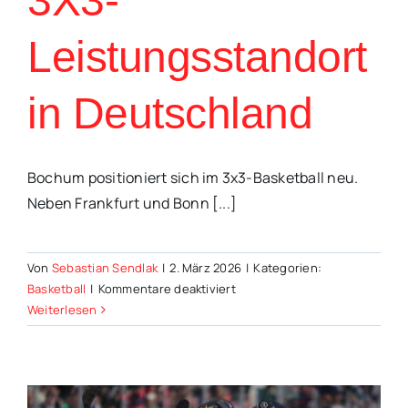
3X3-
Leistungsstandort
in Deutschland
Bochum positioniert sich im 3x3-Basketball neu.
Neben Frankfurt und Bonn [...]
Von
Sebastian Sendlak
|
2. März 2026
|
Kategorien:
für
Basketball
|
Kommentare deaktiviert
VfL
Weiterlesen
SparkassenStars
Bochum
etablieren
dritten