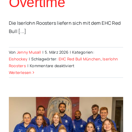
Overtime
Die Iserlohn Roosters liefern sich mit dem EHC Red
Bull [...]
Von
Jenny Musall
|
5. März 2026
|
Kategorien:
Eishockey
|
Schlagwörter:
EHC Red Bull München
,
Iserlohn
für
Roosters
|
Kommentare deaktiviert
Roosters
Weiterlesen
unterliegen
München
in
der
Overtime