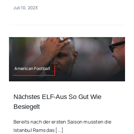
Juli 10, 2023
American Football
Nächstes ELF-Aus So Gut Wie
Besiegelt
Bereits nach der ersten Saison mussten die
Istanbul Rams das [...]