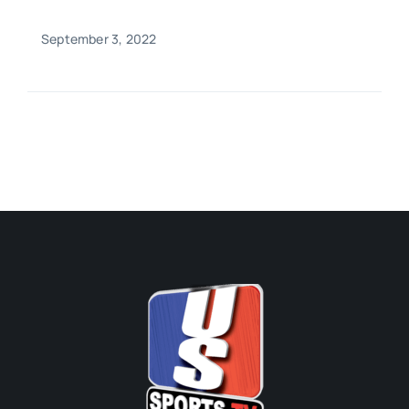
September 3, 2022