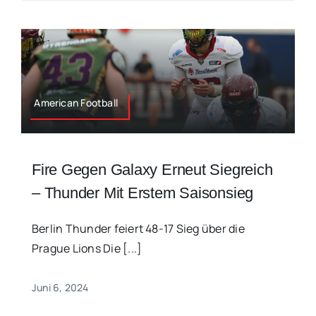
American Football
Fire Gegen Galaxy Erneut Siegreich
– Thunder Mit Erstem Saisonsieg
Berlin Thunder feiert 48-17 Sieg über die
Prague Lions Die [...]
Juni 6, 2024