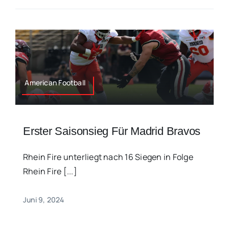
American Football
Erster Saisonsieg Für Madrid Bravos
Rhein Fire unterliegt nach 16 Siegen in Folge
Rhein Fire [...]
Juni 9, 2024