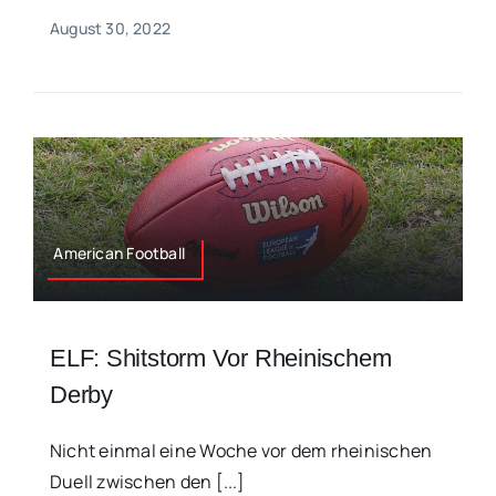
August 30, 2022
American Football
ELF: Shitstorm Vor Rheinischem
Derby
Nicht einmal eine Woche vor dem rheinischen
Duell zwischen den [...]