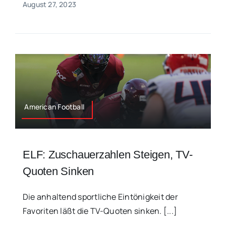
August 27, 2023
American Football
ELF: Zuschauerzahlen Steigen, TV-
Quoten Sinken
Die anhaltend sportliche Eintönigkeit der
Favoriten läßt die TV-Quoten sinken. [...]