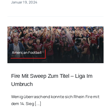
Januar 19, 2024
American Football
Fire Mit Sweep Zum Titel – Liga Im
Umbruch
Wenig überraschend konnte sich Rhein Fire mit
dem 14. Sieg [...]