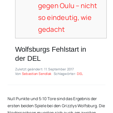
gegen Oulu – nicht
so eindeutig, wie
gedacht
Wolfsburgs Fehlstart in
der DEL
Zuletzt geändert: 11. September 2017
Von
Sebastian Sendlak
Schlagwörter:
DEL
Null Punkte und 5:10 Tore sind das Ergebnis der
ersten beiden Spiele bei den Grizzlys Wolfsburg. Die
Niedersachsen mussten sich auch am zweiten