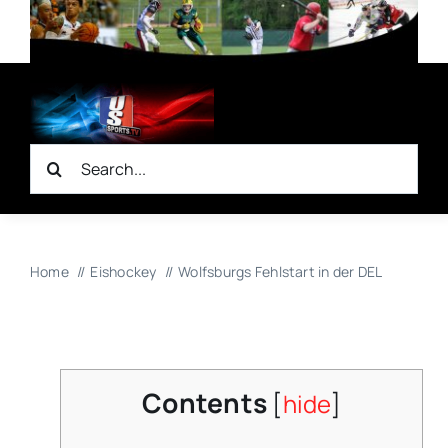
Zum
Inhalt
springen
Suche
nach:
Home
Eishockey
Wolfsburgs Fehlstart in der DEL
Contents
[
hide
]