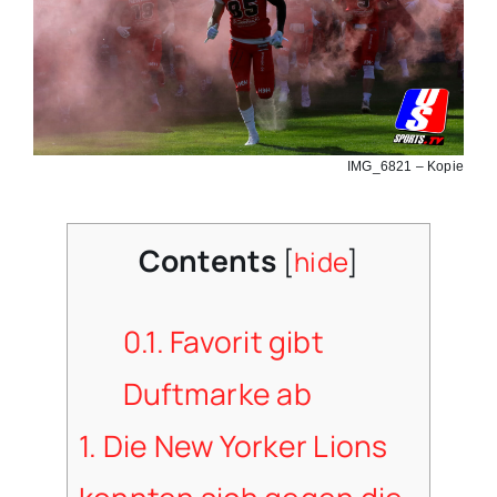
IMG_6821 – Kopie
Contents
[
hide
]
0.1.
Favorit gibt
Duftmarke ab
1.
Die New Yorker Lions