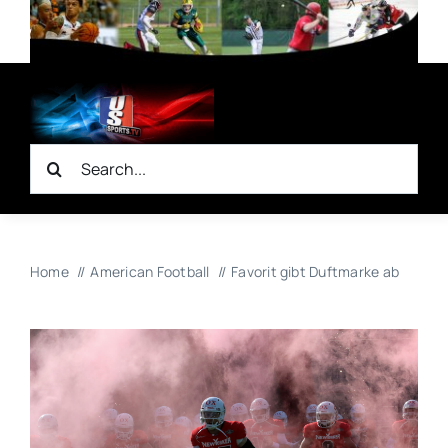
Zum
Inhalt
springen
Suche
nach:
Home
American Football
Favorit gibt Duftmarke ab