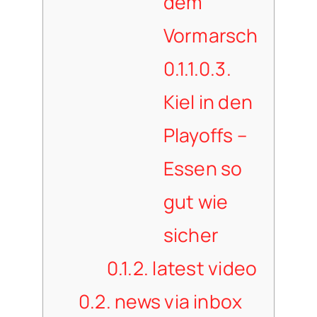
dem
Vormarsch
0.1.1.0.3.
Kiel in den
Playoffs –
Essen so
gut wie
sicher
0.1.2.
latest video
0.2.
news via inbox