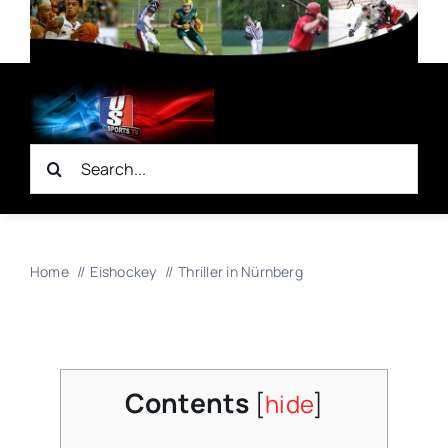
Zum
Inhalt
springen
Suche
nach:
Home
Eishockey
Thriller in Nürnberg
Contents
[
hide
]