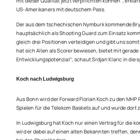
mit dieser Qualität jetzt verpflichten können“, erklär
US-Amerikaners mit deutschem Pass.
Der aus dem tschechischen Nymburk kommende Bryon A
hauptsächlich als Shooting Guard zum Einsatz komm
gleich drei Positionen verteidigen und gibt uns somit 
hat sich Allen als Scorer bewiesen, bietet mit gerad
Entwicklungspotenzial“, schaut Srdjan Klaric in die 
Koch nach Ludwigsburg
Aus Bonn wird der Forward Florian Koch zu den MHP Ri
Spielen für die Telekom Baskets auf und wurde dort
In Ludwigsburg hat Koch nur einen Vertrag für die 
wird er dabei auf einen alten Bekannten treffen, de