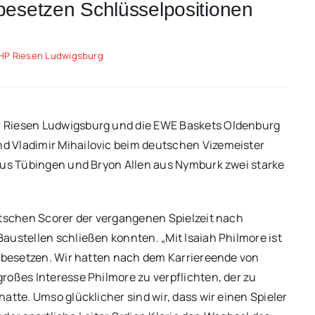
esetzen Schlüsselpositionen
HP Riesen Ludwigsburg
P Riesen Ludwigsburg und die EWE Baskets Oldenburg
d Vladimir Mihailovic beim deutschen Vizemeister
 aus Tübingen und Bryon Allen aus Nymburk zwei starke
utschen Scorer der vergangenen Spielzeit nach
austellen schließen konnten. „Mit Isaiah Philmore ist
u besetzen. Wir hatten nach dem Karriereende von
roßes Interesse Philmore zu verpflichten, der zu
atte. Umso glücklicher sind wir, dass wir einen Spieler