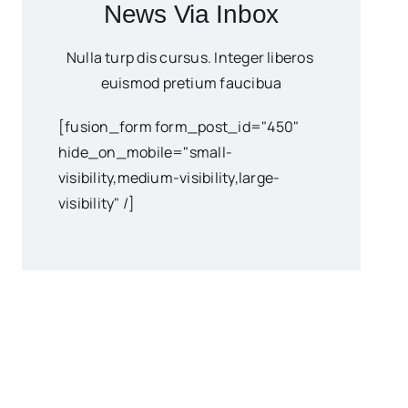
News Via Inbox
Nulla turp dis cursus. Integer liberos
euismod pretium faucibua
[fusion_form form_post_id="450"
hide_on_mobile="small-
visibility,medium-visibility,large-
visibility" /]