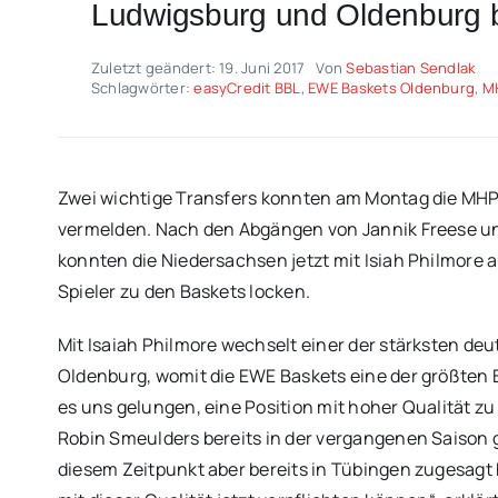
Ludwigsburg und Oldenburg b
Zuletzt geändert: 19. Juni 2017
Von
Sebastian Sendlak
Schlagwörter:
easyCredit BBL
,
EWE Baskets Oldenburg
,
M
Zwei wichtige Transfers konnten am Montag die MH
vermelden. Nach den Abgängen von Jannik Freese un
konnten die Niedersachsen jetzt mit Isiah Philmore
Spieler zu den Baskets locken.
Mit Isaiah Philmore wechselt einer der stärksten de
Oldenburg, womit die EWE Baskets eine der größten B
es uns gelungen, eine Position mit hoher Qualität z
Robin Smeulders bereits in der vergangenen Saison g
diesem Zeitpunkt aber bereits in Tübingen zugesagt h