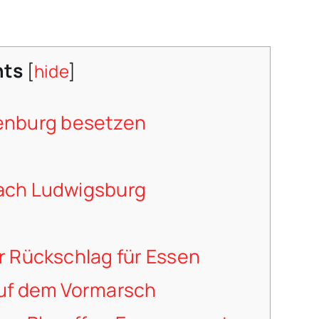
nts
[
hide
]
enburg besetzen
ach Ludwigsburg
 Rückschlag für Essen
uf dem Vormarsch