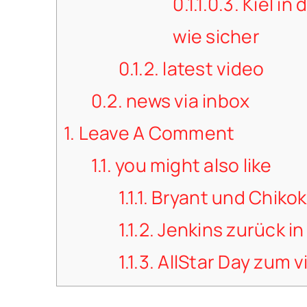
0.1.1.0.3.
Kiel in 
wie sicher
0.1.2.
latest video
0.2.
news via inbox
1.
Leave A Comment
1.1.
you might also like
1.1.1.
Bryant und Chikok
1.1.2.
Jenkins zurück in
1.1.3.
AllStar Day zum v