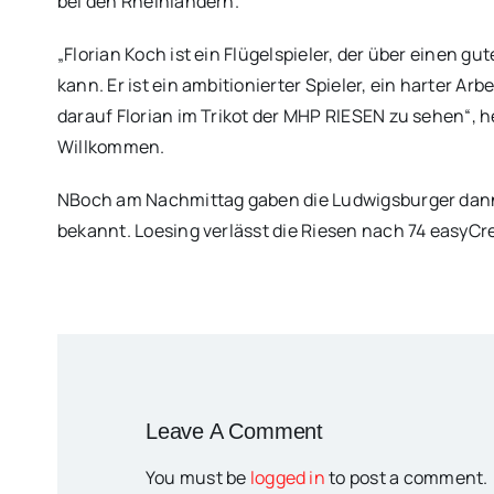
bei den Rheinländern.
„Florian Koch ist ein Flügelspieler, der über einen 
kann. Er ist ein ambitionierter Spieler, ein harter Arb
darauf Florian im Trikot der MHP RIESEN zu sehen“,
Willkommen.
NBoch am Nachmittag gaben die Ludwigsburger dan
bekannt. Loesing verlässt die Riesen nach 74 easyCr
Leave A Comment
You must be
logged in
to post a comment.