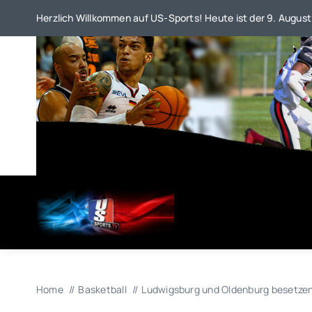
Zum
Herzlich Willkommen auf US-Sports! Heute ist der 9. August
Inhalt
springen
Home
Basketball
Ludwigsburg und Oldenburg besetzen