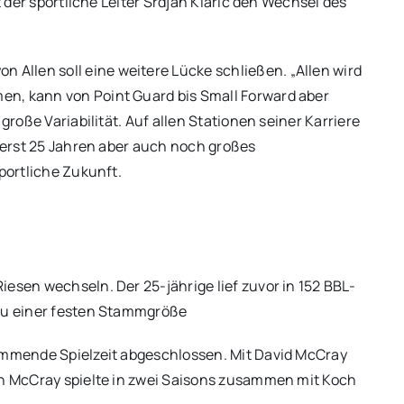
t der sportliche Leiter Srdjan Klaric den Wechsel des
llen soll eine weitere Lücke schließen. „Allen wird
en, kann von Point Guard bis Small Forward aber
große Variabilität. Auf allen Stationen seiner Karriere
e erst 25 Jahren aber auch noch großes
sportliche Zukunft.
esen wechseln. Der 25-jährige lief zuvor in 152 BBL-
 zu einer festen Stammgröße
kommende Spielzeit abgeschlossen. Mit David McCray
nn McCray spielte in zwei Saisons zusammen mit Koch