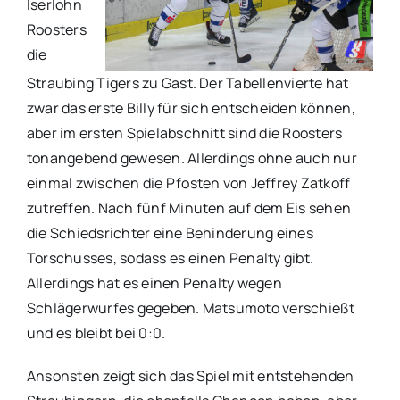
Iserlohn
Roosters
die
Straubing Tigers zu Gast. Der Tabellenvierte hat
zwar das erste Billy für sich entscheiden können,
aber im ersten Spielabschnitt sind die Roosters
tonangebend gewesen. Allerdings ohne auch nur
einmal zwischen die Pfosten von Jeffrey Zatkoff
zutreffen. Nach fünf Minuten auf dem Eis sehen
die Schiedsrichter eine Behinderung eines
Torschusses, sodass es einen Penalty gibt.
Allerdings hat es einen Penalty wegen
Schlägerwurfes gegeben. Matsumoto verschießt
und es bleibt bei 0:0.
Ansonsten zeigt sich das Spiel mit entstehenden