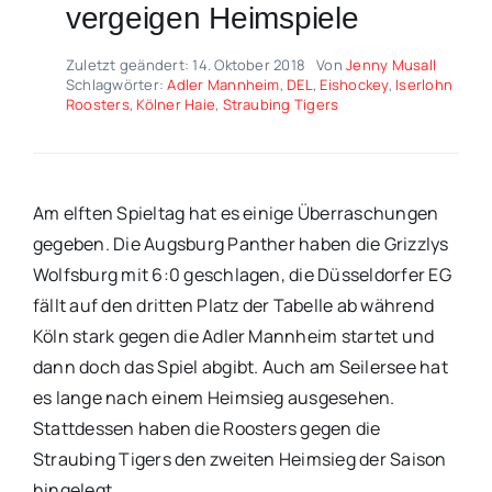
vergeigen Heimspiele
Zuletzt geändert: 14. Oktober 2018
Von
Jenny Musall
Schlagwörter:
Adler Mannheim
,
DEL
,
Eishockey
,
Iserlohn
Roosters
,
Kölner Haie
,
Straubing Tigers
Am elften Spieltag hat es einige Überraschungen
gegeben. Die Augsburg Panther haben die Grizzlys
Wolfsburg mit 6:0 geschlagen, die Düsseldorfer EG
fällt auf den dritten Platz der Tabelle ab während
Köln stark gegen die Adler Mannheim startet und
dann doch das Spiel abgibt. Auch am Seilersee hat
es lange nach einem Heimsieg ausgesehen.
Stattdessen haben die Roosters gegen die
Straubing Tigers den zweiten Heimsieg der Saison
hingelegt.