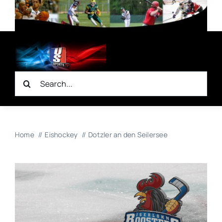
Zum
Inhalt
springen
Suche
nach:
Home
Eishockey
Dotzler an den Seilersee