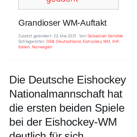
Grandioser WM-Auftakt
Zuletzt geändert: 22. Mai 2021
Von
Sebastian Sendlak
Schlagwörter:
DEB
,
Deutschland
,
Eishockey WM
,
IIHF
,
Italien
,
Norwegen
Die Deutsche Eishockey
Nationalmannschaft hat
die ersten beiden Spiele
bei der Eishockey-WM
deutlich für sich