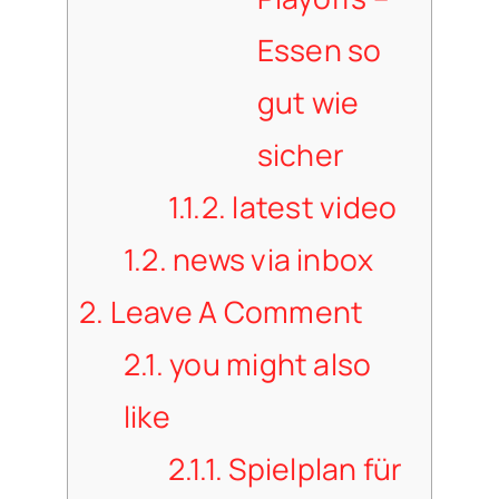
Essen so
gut wie
sicher
1.1.2.
latest video
1.2.
news via inbox
2.
Leave A Comment
2.1.
you might also
like
2.1.1.
Spielplan für