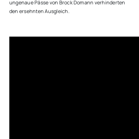
ungenaue Pässe von Brock Domann verhinderten
den ersehnten Ausgleich.