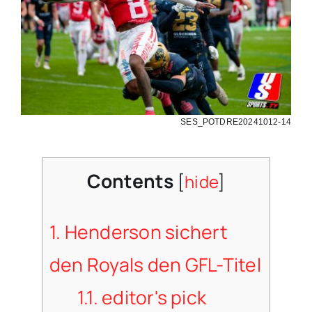
SES_POTDRE20241012-14
Contents
[
hide
]
1.
Henderson sichert
den Royals den GFL-Titel
1.1.
editor's pick