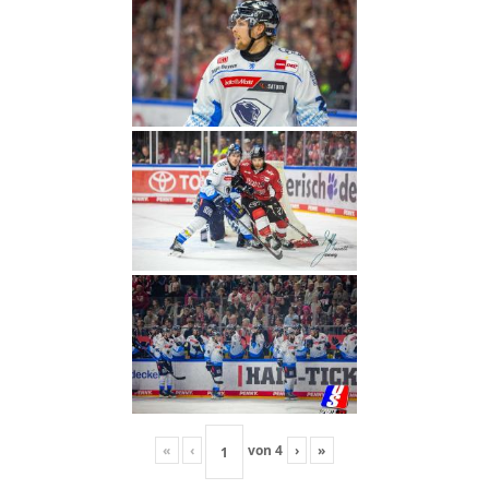
«
‹
von
4
›
»