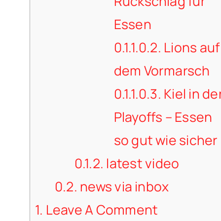
Rückschlag für
Essen
0.1.1.0.2.
Lions auf
dem Vormarsch
0.1.1.0.3.
Kiel in de
Playoffs – Essen
so gut wie sicher
0.1.2.
latest video
0.2.
news via inbox
1.
Leave A Comment