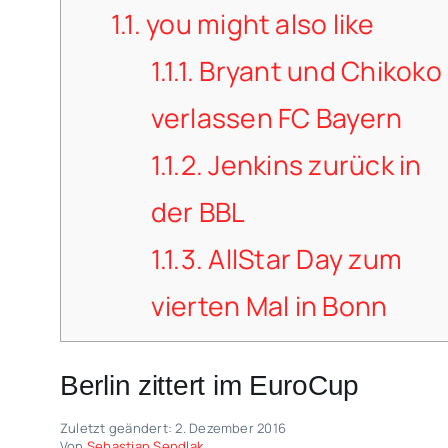
1.1.
you might also like
1.1.1.
Bryant und Chikoko
verlassen FC Bayern
1.1.2.
Jenkins zurück in
der BBL
1.1.3.
AllStar Day zum
vierten Mal in Bonn
Berlin zittert im EuroCup
Zuletzt geändert: 2. Dezember 2016
Von
Sebastian Sendlak