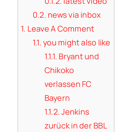
0.1.2.
latest video
0.2.
news via inbox
1.
Leave A Comment
1.1.
you might also like
1.1.1.
Bryant und
Chikoko
verlassen FC
Bayern
1.1.2.
Jenkins
zurück in der BBL