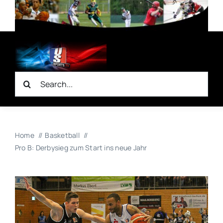
Zum
Inhalt
springen
Suche
nach:
Home
Basketball
Pro B: Derbysieg zum Start ins neue Jahr