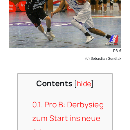
PB-6
(c) Sebastian Sendlak
Contents
[
hide
]
0.1.
Pro B: Derbysieg
zum Start ins neue