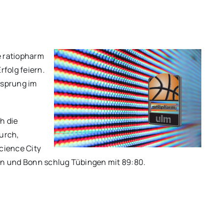
e ratiopharm
rfolg feiern.
rsprung im
h die
urch,
cience City
n und Bonn schlug Tübingen mit 89:80.