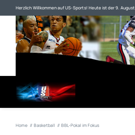
Zum
Herzlich Willkommen auf US-Sports! Heute ist der 9. August
Inhalt
springen
Home
Basketball
BBL-Pokal im Fokus