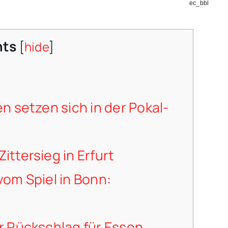
ec_bbl
nts
[
hide
]
en setzen sich in der Pokal-
ittersieg in Erfurt
vom Spiel in Bonn:
 Rückschlag für Essen