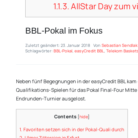
1.1.3.
AllStar Day zum v
BBL-Pokal im Fokus
Zuletzt geändert: 23. Januar 2018
Von
Sebastian Sendlak
Schlagwörter:
BBL-Pokal
,
easyCredit BBL
,
Telekom Basket
Neben fünf Begegnungen in der easyCredit BBL kam
Qualifikations-Spielen für das Pokal Final-Four Mitt
Endrunden-Turnier ausgelost.
Contents
[
hide
]
1.
Favoriten setzen sich in der Pokal-Quali durch
2.
Ulmer Zittersieg in Erfurt