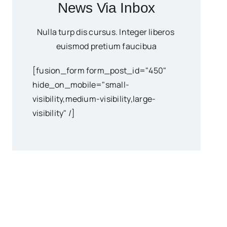
News Via Inbox
Nulla turp dis cursus. Integer liberos
euismod pretium faucibua
[fusion_form form_post_id="450"
hide_on_mobile="small-
visibility,medium-visibility,large-
visibility" /]