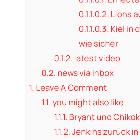
0.1.1.0.2.
Lions a
0.1.1.0.3.
Kiel in 
wie sicher
0.1.2.
latest video
0.2.
news via inbox
1.
Leave A Comment
1.1.
you might also like
1.1.1.
Bryant und Chikok
1.1.2.
Jenkins zurück in