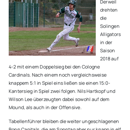
Derweil
drehten
die
Solingen
Alligators
in der
Saison
2018 auf
4-2 mit einem Doppelsieg bei den Cologne
Cardinals. Nach einem noch vergleichsweise
knappem 5:1 in Spiel eins ließen sie einen 15:0-
Kantersieg in Spiel zwei folgen. Nils Hartkopf und
Wilson Lee überzeugten dabei sowohl auf dem
Mound, als auch in der Offensive.
Tabellenführer bleiben die weiter ungeschlagenen
Bonn Capitals, die am Sonntag aber nur knapp in elf