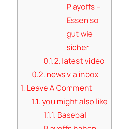
Playoffs –
Essen so
gut wie
sicher
0.1.2.
latest video
0.2.
news via inbox
1.
Leave A Comment
1.1.
you might also like
1.1.1.
Baseball
Playoffs haben