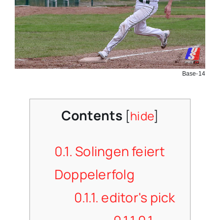
Base-14
Contents
[
hide
]
0.1.
Solingen feiert
Doppelerfolg
0.1.1.
editor's pick