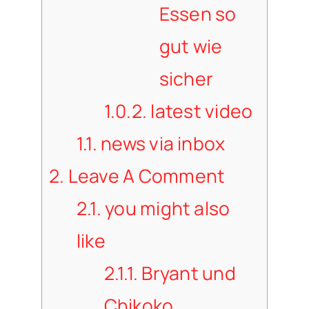
Essen so
gut wie
sicher
1.0.2.
latest video
1.1.
news via inbox
2.
Leave A Comment
2.1.
you might also
like
2.1.1.
Bryant und
Chikoko