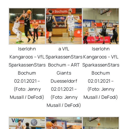
Iserlohn
a VfL
Iserlohn
Kangaroos – VfL
SparkassenStars
Kangaroos – VfL
SparkassenStars
Bochum – ART
SparkassenStars
Bochum
Giants
Bochum
02.01.2021 –
Duesseldorf
02.01.2021 –
(Foto: Jenny
02.01.2021 –
(Foto: Jenny
Musall / DeFodi)
(Foto: Jenny
Musall / DeFodi)
Musall / DeFodi)