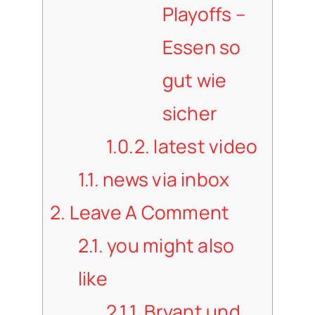
Playoffs –
Essen so
gut wie
sicher
1.0.2.
latest video
1.1.
news via inbox
2.
Leave A Comment
2.1.
you might also
like
2.1.1.
Bryant und