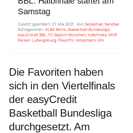
BBL: Halbfinale startet am
Samstag
Zuletzt geändert: 27. Mai 2021
Von
Sebastian Sendlak
Schlagwörter:
ALBA Berlin
,
Basketball Bundesliga
,
easyCredit BBL
,
FC Bayern München
,
Halbfinale
,
MHP
Riesen Ludwigsburg
,
Playoffs
,
ratiopharm Ulm
Die Favoriten haben
sich in den Viertelfinals
der easyCredit
Basketball Bundesliga
durchgesetzt. Am