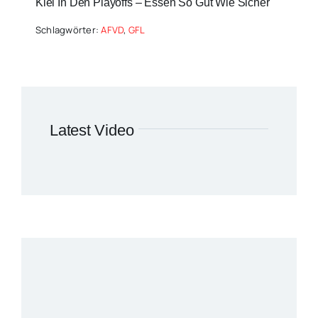
Kiel In Den Playoffs – Essen So Gut Wie Sicher
Schlagwörter:
AFVD
,
GFL
Latest Video