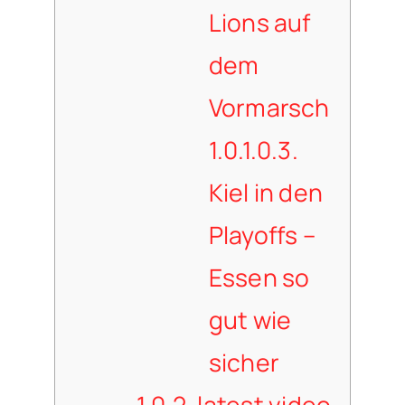
Lions auf
dem
Vormarsch
1.0.1.0.3.
Kiel in den
Playoffs –
Essen so
gut wie
sicher
1.0.2.
latest video