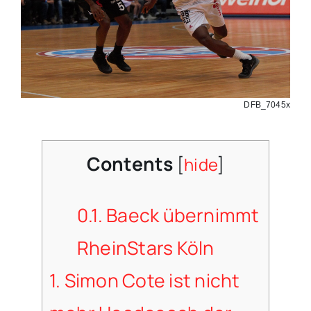
DFB_7045x
Contents
[
hide
]
0.1.
Baeck übernimmt
RheinStars Köln
1.
Simon Cote ist nicht