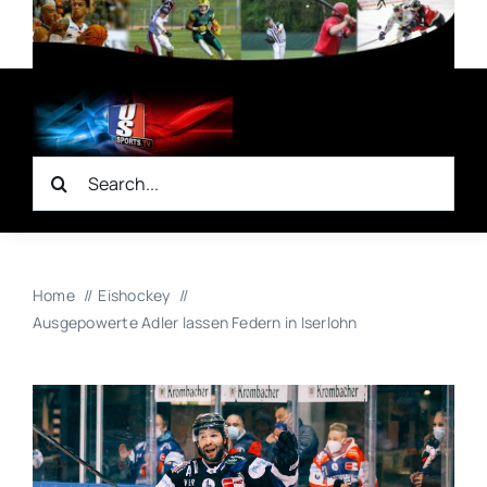
Zum
Inhalt
springen
Suche
nach:
Home
Eishockey
Ausgepowerte Adler lassen Federn in Iserlohn