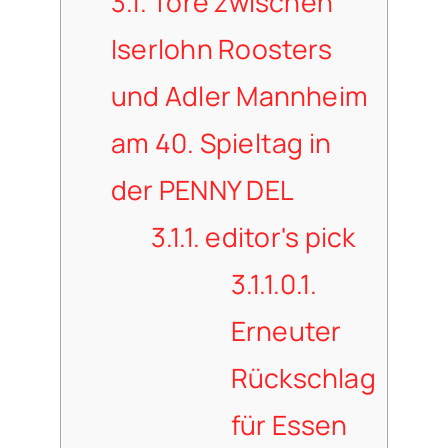
3.1.
Tore zwischen
Iserlohn Roosters
und Adler Mannheim
am 40. Spieltag in
der PENNY DEL
3.1.1.
editor's pick
3.1.1.0.1.
Erneuter
Rückschlag
für Essen