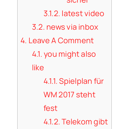
3.1.2.
latest video
3.2.
news via inbox
4.
Leave A Comment
4.1.
you might also
like
4.1.1.
Spielplan für
WM 2017 steht
fest
4.1.2.
Telekom gibt