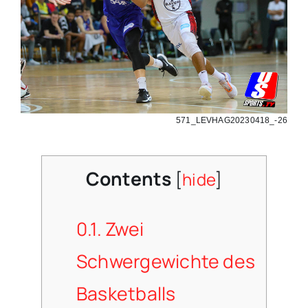
571_LEVHAG20230418_-26
Contents
[
hide
]
0.1.
Zwei
Schwergewichte des
Basketballs