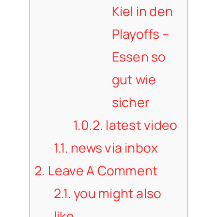
Kiel in den
Playoffs –
Essen so
gut wie
sicher
1.0.2.
latest video
1.1.
news via inbox
2.
Leave A Comment
2.1.
you might also
like