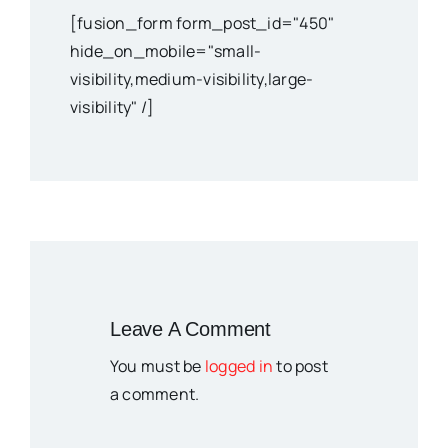
[fusion_form form_post_id="450"
hide_on_mobile="small-
visibility,medium-visibility,large-
visibility" /]
Leave A Comment
You must be
logged in
to post
a comment.