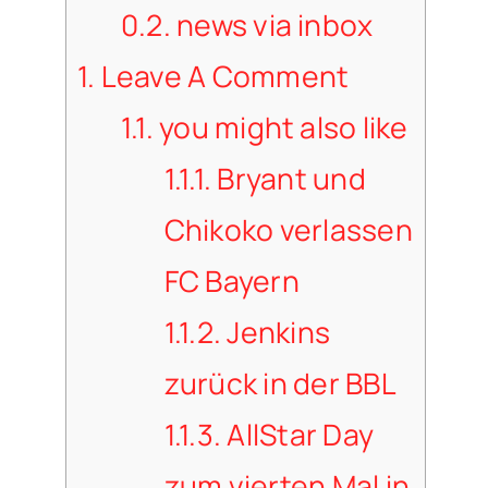
0.2.
news via inbox
1.
Leave A Comment
1.1.
you might also like
1.1.1.
Bryant und
Chikoko verlassen
FC Bayern
1.1.2.
Jenkins
zurück in der BBL
1.1.3.
AllStar Day
zum vierten Mal in