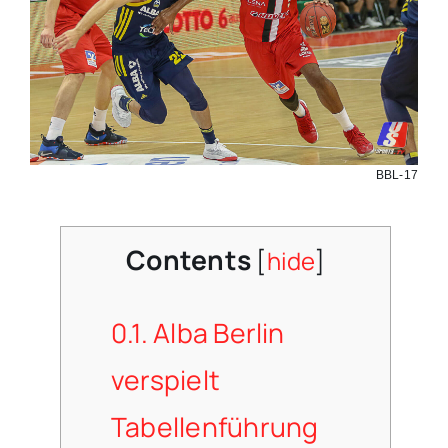
BBL-17
Contents
[
hide
]
0.1.
Alba Berlin
verspielt
Tabellenführung