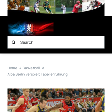
Zum
Inhalt
springen
Suche
nach:
Home
Basketball
Alba Berlin verspielt Tabellenführung