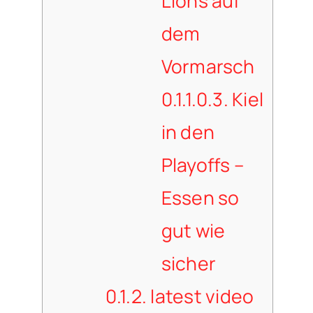
Lions auf
dem
Vormarsch
0.1.1.0.3.
Kiel
in den
Playoffs –
Essen so
gut wie
sicher
0.1.2.
latest video