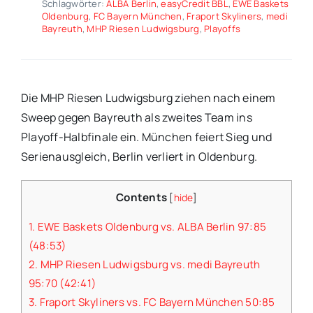
Schlagwörter:
ALBA Berlin
,
easyCredit BBL
,
EWE Baskets
Oldenburg
,
FC Bayern München
,
Fraport Skyliners
,
medi
Bayreuth
,
MHP Riesen Ludwigsburg
,
Playoffs
Die MHP Riesen Ludwigsburg ziehen nach einem
Sweep gegen Bayreuth als zweites Team ins
Playoff-Halbfinale ein. München feiert Sieg und
Serienausgleich, Berlin verliert in Oldenburg.
Contents
[
hide
]
1.
EWE Baskets Oldenburg vs. ALBA Berlin 97:85
(48:53)
2.
MHP Riesen Ludwigsburg vs. medi Bayreuth
95:70 (42:41)
3.
Fraport Skyliners vs. FC Bayern München 50:85