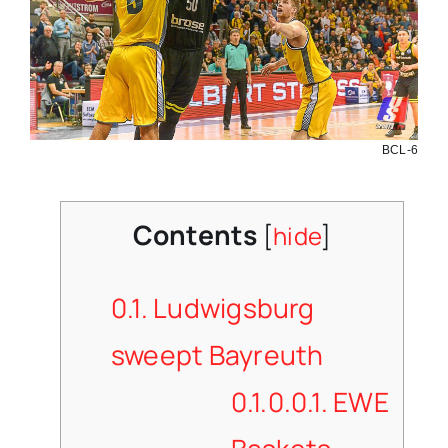
BCL-6
Contents
[
hide
]
0.1.
Ludwigsburg
sweept Bayreuth
0.1.0.0.1.
EWE