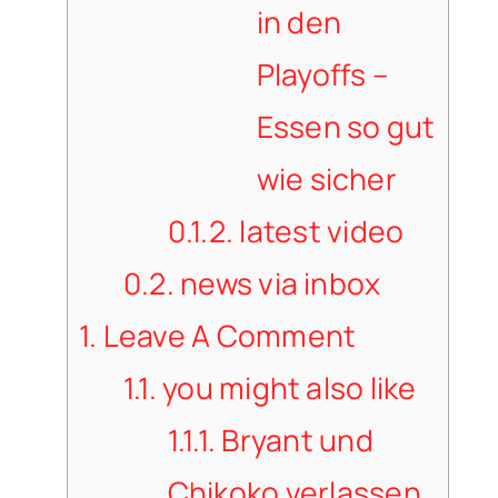
in den
Playoffs –
Essen so gut
wie sicher
0.1.2.
latest video
0.2.
news via inbox
1.
Leave A Comment
1.1.
you might also like
1.1.1.
Bryant und
Chikoko verlassen