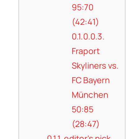
95:70
(42:41)
0.1.0.0.3.
Fraport
Skyliners vs.
FC Bayern
München
50:85
(28:47)
0.1.1.
editor's pick