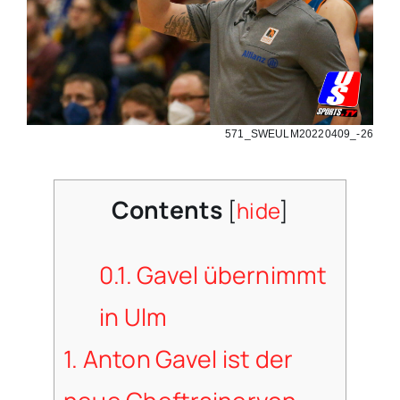
571_SWEULM20220409_-26
Contents
[
hide
]
0.1.
Gavel übernimmt
in Ulm
1.
Anton Gavel ist der