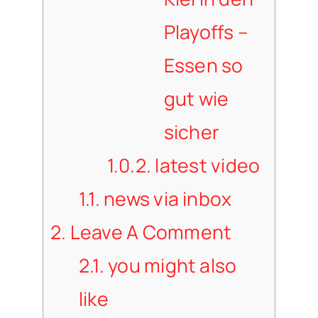
Playoffs –
Essen so
gut wie
sicher
1.0.2.
latest video
1.1.
news via inbox
2.
Leave A Comment
2.1.
you might also
like