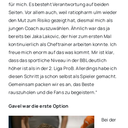
für mich. Es besteht Verantwortung auf beiden
Seiten. Vor allem auch, weil ratiopharm ulm wieder
den Mut zum Risiko gezeigt hat, diesmal mich als
jungen Coach auszuwählen. Ähnlich war das ja
bereits bei Jaka Lakovic, der hier zum ersten Mal
kontinuierlich als Cheftrainer arbeiten konnte. Ich
freue mich enorm auf das was kommt. Mir ist klar,
dass das sportliche Niveau in der BBL deutlich
höher ist als in der 2. Liga ProB. Allerdings habe ich
diesen Schritt ja schon selbst als Spieler gemacht.
Gemeinsam packen wir es an, das Beste
rauszuholen und die Fans zu begeistern.“
Gavel war die erste Option
Bei der