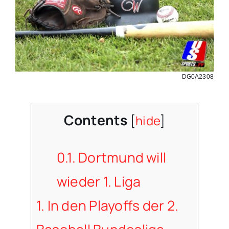
DG0A2308
Contents
[
hide
]
0.1.
Dortmund will
wieder 1. Liga
1.
In den Playoffs der 2.