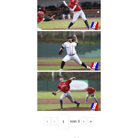
«
‹
von
3
›
»