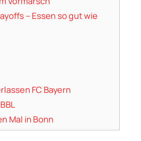
em Vormarsch
layoffs – Essen so gut wie
rlassen FC Bayern
 BBL
en Mal in Bonn