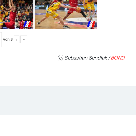
von
3
›
»
(c) Sebastian Sendlak /
BOND