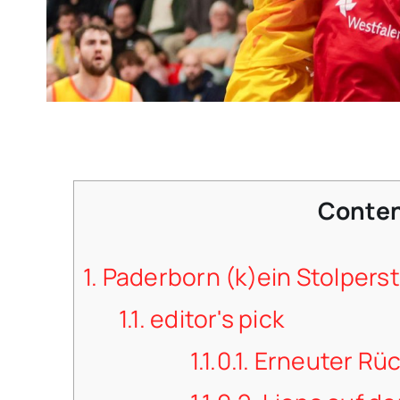
Conte
1.
Paderborn (k)ein Stolperst
1.1.
editor's pick
1.1.0.1.
Erneuter Rüc