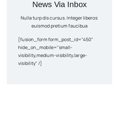
News Via Inbox
Nulla turp dis cursus. Integer liberos
euismod pretium faucibua
[fusion_form form_post_id="450"
hide_on_mobile="small-
visibility,medium-visibility,large-
visibility" /]