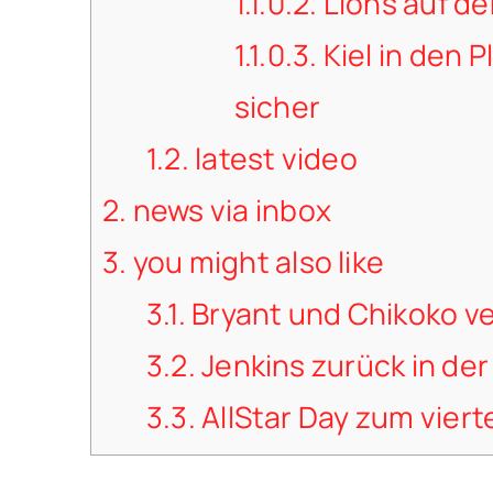
1.1.0.2.
Lions auf d
1.1.0.3.
Kiel in den P
sicher
1.2.
latest video
2.
news via inbox
3.
you might also like
3.1.
Bryant und Chikoko ve
3.2.
Jenkins zurück in der
3.3.
AllStar Day zum viert