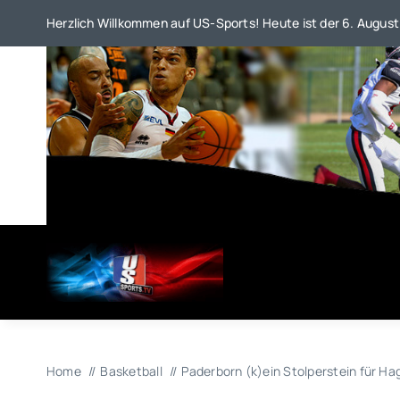
Zum
Herzlich Willkommen auf US-Sports! Heute ist der 6. August
Inhalt
springen
Home
Basketball
Paderborn (k)ein Stolperstein für Ha