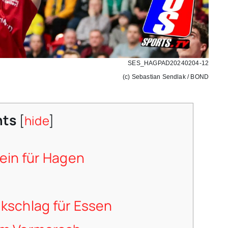
SES_HAGPAD20240204-12
(c) Sebastian Sendlak / BOND
nts
[
hide
]
ein für Hagen
kschlag für Essen