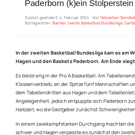
Paderborn (k)ein Stolperstein
Zuletzt geändert: 4. Februar 2024
Von
Sebastian Sendla
Schlagwörter:
Barmer zweite Basketball Bundesliga
,
Gart
In der zweiten Basketball Bundesliga kam es am
Hagen und den Baskets Paderborn. Am Ende siegte
Es bleibt eng in der Pro A Basketball: Am Tabellen
Klassenverbleib, an der Spitze fünf Mannschaften um
dem Tabellendritten aus Hagen und dem Tabellenletz
Angelegenheit, jedoch entpuppte sich Paderborn zunä
Halbzeit, wo die Gastgeber zunächst Schwierigkeiten 
In einem zweikampfstarken Durchgang machten die 
schwer und Hagen verpasste es zunächst den zweiten 