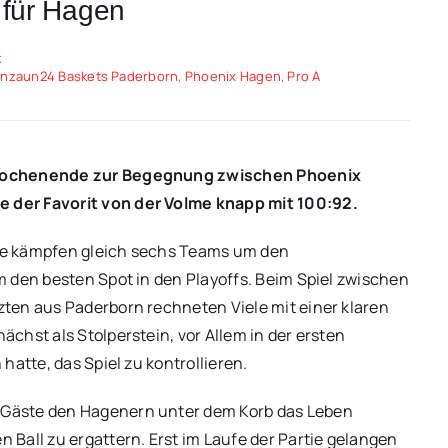
 für Hagen
k
enzaun24 Baskets Paderborn
,
Phoenix Hagen
,
Pro A
 Wochenende zur Begegnung zwischen Phoenix
 der Favorit von der Volme knapp mit 100:92.
ende kämpfen gleich sechs Teams um den
 den besten Spot in den Playoffs. Beim Spiel zwischen
ten aus Paderborn rechneten Viele mit einer klaren
chst als Stolperstein, vor Allem in der ersten
hatte, das Spiel zu kontrollieren.
Gäste den Hagenern unter dem Korb das Leben
Ball zu ergattern. Erst im Laufe der Partie gelangen