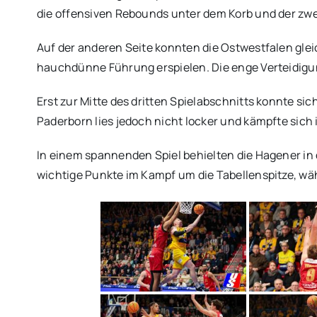
die offensiven Rebounds unter dem Korb und der zwei
Auf der anderen Seite konnten die Ostwestfalen gle
hauchdünne Führung erspielen. Die enge Verteidigung
Erst zur Mitte des dritten Spielabschnitts konnte si
Paderborn lies jedoch nicht locker und kämpfte sich i
In einem spannenden Spiel behielten die Hagener in
wichtige Punkte im Kampf um die Tabellenspitze, wäh